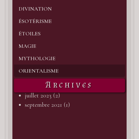
ce
DIVINATION
blo
ÉSOTÉRISME
que
de
ÉTOILES
com
MAGIE
par
MYTHOLOGIE
une
peti
ORIENTALISME
pré
Archives
de
juillet 2023
(2)
la
septembre 2021
(1)
pre
vrai
col
de