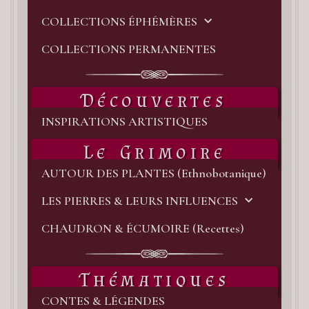
~
PR
COLLECTIONS ÉPHÉMÈRES
DE
LA
COLLECTIONS PERMANENTES
CO
⋆☆
Découvertes
Int
INSPIRATIONS ARTISTIQUES
★꙳
Le Grimoire
Bon
AUTOUR DES PLANTES (Ethnobotanique)
et
bie
LES PIERRES & LEURS INFLUENCES
Quo
CHAUDRON & ÉCUMOIRE (Recettes)
de
mie
Thématiques
pou
ina
CONTES & LÉGENDES