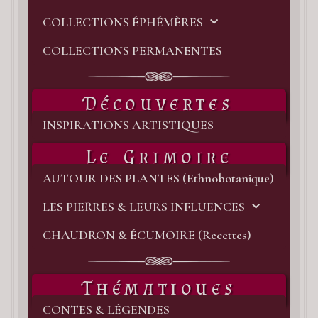
COLLECTIONS ÉPHÉMÈRES
L’
&
COLLECTIONS PERMANENTES
SE
IN
Découvertes
“Dé
INSPIRATIONS ARTISTIQUES
L’
Le Grimoire
Amé
est
AUTOUR DES PLANTES (Ethnobotanique)
une
LES PIERRES & LEURS INFLUENCES
vari
CHAUDRON & ÉCUMOIRE (Recettes)
de
qua
de
Thématiques
cou
CONTES & LÉGENDES