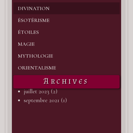
viol
DIVINATION
à
pou
ÉSOTÉRISME
Sel
ÉTOILES
la
MAGIE
myt
Gre
MYTHOLOGIE
c’es
ORIENTALISME
à
Archives
Dio
juillet 2023
(2)
die
septembre 2021
(1)
du
vin
et
de