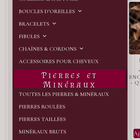
BOUCLES D’OREILLES
BRACELETS
FIBULES
CHAÎNES & CORDONS
ACCESSOIRES POUR CHEVEUX
Pierres et
EN
~ 
Minéraux
TOUTES LES PIERRES & MINÉRAUX
PIERRES ROULÉES
PIERRES TAILLÉES
MINÉRAUX BRUTS
Aj