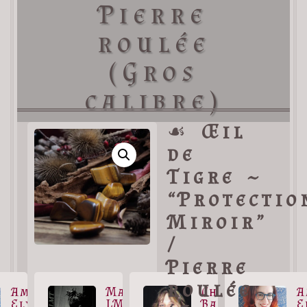
Pierre
roulée
(Gros
calibre)
☙
Œil
de
Tigre ~
“Protectio
Miroir”
/
Pierre
roulée
Amélie
Marco
Christine
A
Ely
LMT
Baille
E