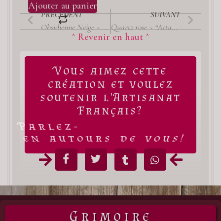
Ajouter au panier
PRÉCÉDENT
SUIVANT
Obsidienne Neige ~ “Intégrité” / Pierre roulée (moyen calibre)
Quartz rose ~ “Attachement” / Pierre roulée (petit calibre)
^ Revenir en haut ^
Vous aimez cette
création et voulez
soutenir l'Artisanat
Français?
Parlez-
en autours de vous!
Grimoire