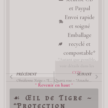
et Paypal
Envoi rapide
et soigné
Emballage
recyclé et
compostable*
*Autant que possible,
voir détails dans les
CGV
PRÉCÉDENT
SUIVANT
Obsidienne Neige ~ “Intégrité” / Pierre roulée (moyen calibre)
Quartz rose ~ “Attachement” / Pierre roulée (petit calibre)
^ Revenir en haut ^
☙
Œil de Tigre ~
“Protection