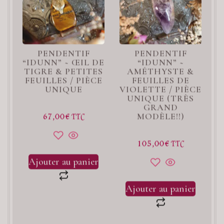
PENDENTIF
PENDENTIF
“IDUNN” ~ ŒIL DE
“IDUNN” ~
TIGRE & PETITES
AMÉTHYSTE &
FEUILLES / PIÈCE
FEUILLES DE
UNIQUE
VIOLETTE / PIÈCE
UNIQUE (TRÈS
GRAND
67,00
€
MODÈLE!!)
TTC
105,00
€
TTC
Ajouter au panier
Ajouter au panier