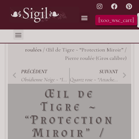
[xoo_wsc_cart]
Échoppe itinérante – Calendrier
Mon compte (connexion)
Accueil
/
Pierres & Minéraux
/
Pierres
roulées
/ Œil de Tigre ~ “Protection Miroir” /
Pierre roulée (Gros calibre)
PRÉCÉDENT
SUIVANT
Obsidienne Neige ~ “Intégrité” / Pierre roulée (moyen calibre)
Quartz rose ~ “Attachement” / Pierre roulée (petit calibre)
Œil de
Tigre ~
“Protection
Miroir” /