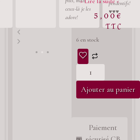
plus, mais
> Lire la suite <
!
pendentifs!
ceux-là je les
♥️♥️♥️
5,00
€
adore!
TTC
6 en stock
Ajouter au panier
Paiement
sécurisé CB