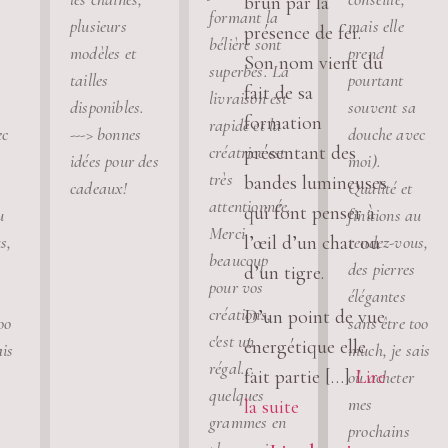
brun par la
formant la
plusieurs
mais elle
présence de fer.
bélière sont
modèles et
prend
Son nom vient du
superbes. La
tailles
pourtant
fait de sa
livraison est
disponibles.
souvent sa
formation
rapide et la
ec
---> bonnes
douche avec
présentant des
créatrice est
idées pour des
moi).
très
bandes lumineuses
cadeaux!
Qualité et
attentionnée.
qui font penser à
u
finitions au
Merci
l’œil d’un chat ou
s,
rendez-vous,
beaucoup
des pierres
d’un tigre.
pour vos
élégantes
créations,
D’un point de vue
oo
sans être too
c'est un
énergétique elle
ais
much, je sais
régal...
fait partie […]
Lire
où acheter
quelques
mes
la suite
grammes en
prochains