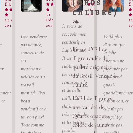
(Gros
Ellana
E









calibre)
18 Octobre






31
2017


❧
22 Avril
Décembre
2
Je viens de
2019
2017
2
recevoir mon
Une vendeuse
Voilà plus
pendentif en
e
passionnée,
d'un an que
Pierre d’Œil de
Lapis Lazuli.
soucieuse de
la jolie
Il est
Tigre roulée de
ses
aventurine
sublime. La
qualité originaire
ar
matériaux
façonnée par
pierre est
du Brésil. Vendue à
utilisés et du
Sigil pend
remarquable
travail
quasi-
l’unité.
et de belle
nement
manuel. Très
quotidiennemen
L’Œil de Tigre est
taille. La
 et
beau
à mon cou, et
chaîne est
une variété de
pendentif et à
elle n'a pas
très originale
Quartz opaque
un bon prix!
bougé! (ça
et les petites
coloré de jaune-
Tout comme
n'était pas
feuilles
les chaines,
conseillé,