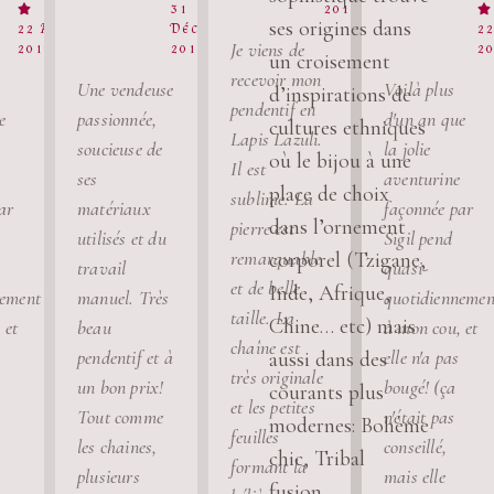
31
2017


ses origines dans
22 Avril
Décembre
2
Je viens de
2019
2017
2
un croisement
recevoir mon
Une vendeuse
Voilà plus
d’inspirations de
pendentif en
e
passionnée,
d'un an que
cultures ethniques
Lapis Lazuli.
soucieuse de
la jolie
où le bijou à une
Il est
ses
aventurine
place de choix
sublime. La
ar
matériaux
façonnée par
dans l’ornement
pierre est
utilisés et du
Sigil pend
remarquable
corporel (Tzigane,
travail
quasi-
et de belle
Inde, Afrique,
nement
manuel. Très
quotidiennemen
taille. La
Chine… etc) mais
 et
beau
à mon cou, et
chaîne est
pendentif et à
elle n'a pas
aussi dans des
très originale
un bon prix!
bougé! (ça
courants plus
et les petites
Tout comme
n'était pas
modernes: Bohème
feuilles
les chaines,
conseillé,
chic, Tribal
formant la
plusieurs
mais elle
fusion…