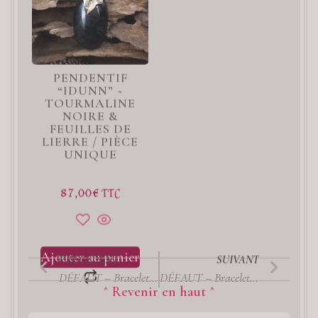
PENDENTIF
“IDUNN” ~
TOURMALINE
NOIRE &
FEUILLES DE
LIERRE / PIÈCE
UNIQUE
87,00
€
TTC
Ajouter au panier
PRÉCÉDENT
SUIVANT
DÉFAUT – Bracelet “Gypsy” ~ Fluorite Verte & Violette / PIÈCE UNIQUE
DÉFAUT – Bracelet “Gypsy” ~ Fluorite Violette / PIÈCE UNIQUE
^ Revenir en haut ^