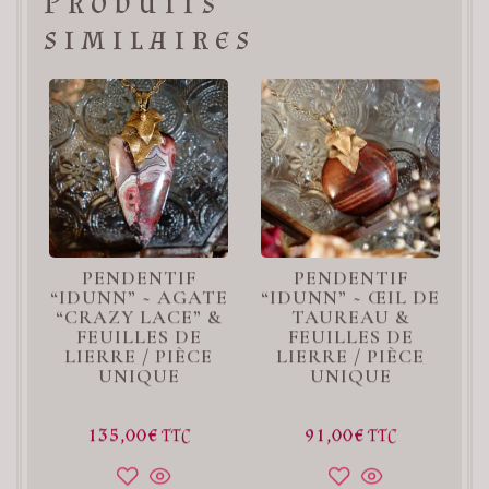
Produits
similaires
PENDENTIF
PENDENTIF
“IDUNN” ~ AGATE
“IDUNN” ~ ŒIL DE
“CRAZY LACE” &
TAUREAU &
FEUILLES DE
FEUILLES DE
LIERRE / PIÈCE
LIERRE / PIÈCE
UNIQUE
UNIQUE
135,00
€
91,00
€
TTC
TTC