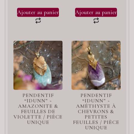
Ajouter au panier
Ajouter au panier
PENDENTIF
PENDENTIF
“IDUNN” ~
“IDUNN” ~
AMAZONITE &
AMÉTHYSTE À
FEUILLES DE
CHEVRONS &
VIOLETTE / PIÈCE
PETITES
UNIQUE
FEUILLES / PIÈCE
UNIQUE