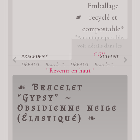
Emballage
recyclé et
compostable*
*Autant que possible,
voir détails dans les
CGV
PRÉCÉDENT
SUIVANT
DÉFAUT – Bracelet “Gypsy” ~ Fluorite Verte & Violette / PIÈCE UNIQUE
DÉFAUT – Bracelet “Gypsy” ~ Fluorite Violette / PIÈCE UNIQUE
^ Revenir en haut ^
☙
Bracelet
“Gypsy” ~
Obsidienne neige
(Élastiqué)
❧