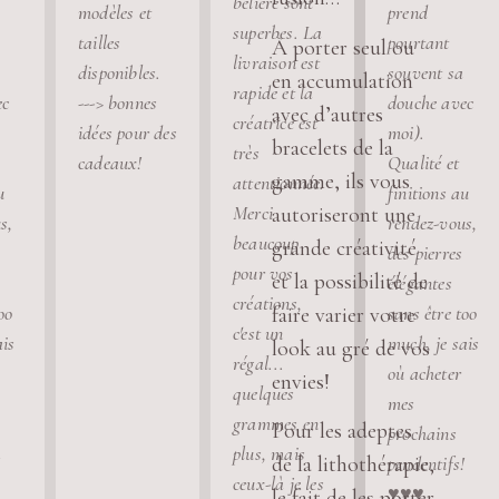
bélière sont
modèles et
prend
superbes. La
tailles
pourtant
À porter seul ou
livraison est
disponibles.
souvent sa
en accumulation
rapide et la
ec
---> bonnes
douche avec
avec d’autres
créatrice est
idées pour des
moi).
bracelets de la
très
cadeaux!
Qualité et
gamme, ils vous
attentionnée.
u
finitions au
Merci
autoriseront une
s,
rendez-vous,
beaucoup
grande créativité
des pierres
pour vos
et la possibilité de
élégantes
créations,
oo
sans être too
faire varier votre
c'est un
ais
much, je sais
look au gré de vos
régal...
où acheter
envies!
quelques
mes
grammes en
Pour les adeptes
prochains
plus, mais
!
pendentifs!
de la lithothérapie,
ceux-là je les
♥️♥️♥️
le fait de les porter